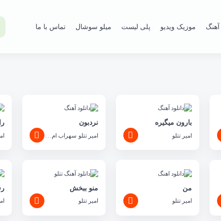
آهنگ
موزیک ویدیو
پلی لیست
میلو سوشال
تماس با ما
بارون میگیره
نردبون
را
امیر تتلو
امیر تتلو
سهراب ام جی
ام
من
منو ببخش
رف
امیر تتلو
امیر تتلو
ام