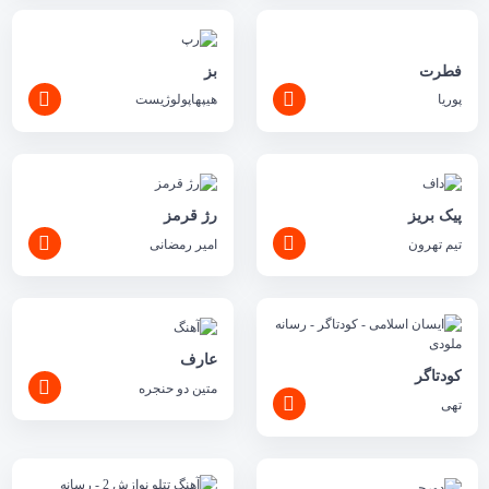
فطرت
بز
پوریا
هیپهاپولوژیست
پیک بریز
رژ قرمز
تیم تهرون
امیر رمضانی
عارف
کودتاگر
متین دو حنجره
تهی