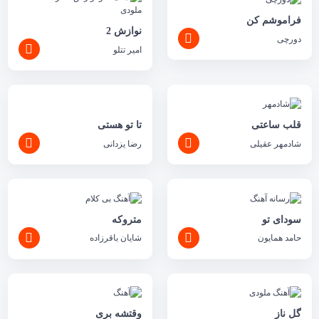
فراموشم کن
نوازش 2
دورچی
امیر تتلو
تا تو هستی
قلب ساعتی
رضا یزدانی
شادمهر عقیلی
سودای تو
متروکه
حامد همایون
شایان باقرزاده
گل ناز
وقتشه بری