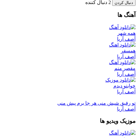
2 دنبال کننده
دنبال کردن
آهنگ ها
همه شهر
آصف آریا
همسفر
آصف آریا
مقصر منم
آصف آریا
خوابتو دیدم
آصف آریا
تو رفیق شیش منی هر جا برم پیش منی
آصف آریا
موزیک ویدیو ها