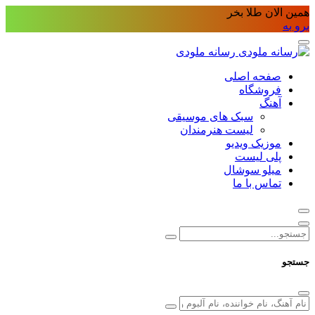
همین الان طلا بخر
برو به
رسانه ملودی
صفحه اصلی
فروشگاه
آهنگ
سبک های موسیقی
لیست هنرمندان
موزیک ویدیو
پلی لیست
میلو سوشال
تماس با ما
جستجو