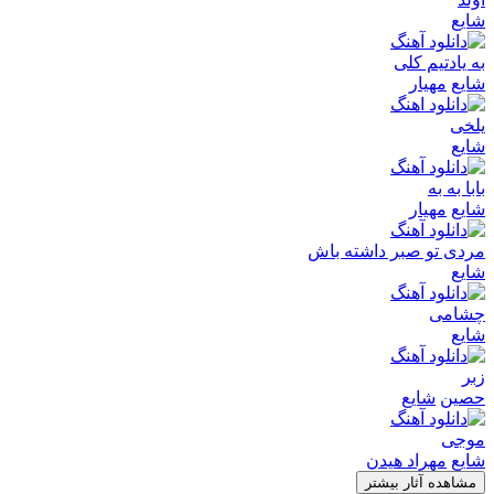
شایع
به یادتیم کلی
شایع
مهیار
یلخی
شایع
بابا به به
شایع
مهیار
مردی تو صبر داشته باش
شایع
چشامی
شایع
زبر
حصین
شایع
موجی
شایع
مهراد هیدن
مشاهده آثار بیشتر