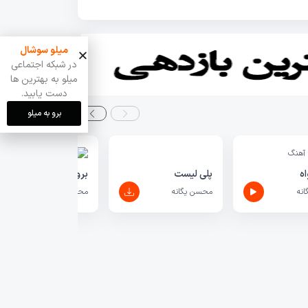
میلو سوشال
در شبکه اجتماعی
میلو به بهترین ها
دست یابید.
برو به میلو
ه
پلی لیست
برو برو
نه
محسن یگانه
محسن یگانه