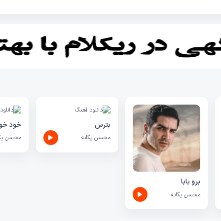
بترس
خود خوا
محسن یگانه
محسن یگا
برو بابا
محسن یگانه