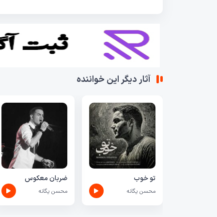
آثار دیگر این خواننده
تو خوب
ضربان معکوس
محسن یگانه
محسن یگانه