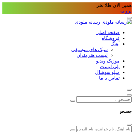
همین الان طلا بخر
برو به
رسانه ملودی
صفحه اصلی
فروشگاه
آهنگ
سبک های موسیقی
لیست هنرمندان
موزیک ویدیو
پلی لیست
میلو سوشال
تماس با ما
جستجو