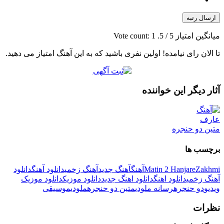
ارسال رتبه
میانگین امتیاز
5
/ 5. Vote count:
1
تا الان رای نیامده! اولین نفری باشید که به این آهنگ امتیاز می دهید.
آثار دیگر این خواننده
عارف
متین دو حنجره
برچسب ها
Zakhmi
Matin 2 Hanjare
آهنگ
آهنگ جدید
آهنگ زخمی
دانلود آهنگ
دانلود
آهنگ زخمی
دانلود اهنگ
دانلود اهنگ جدید
دانلود موزیک
دانلود موزیک
ویدیو
دو حنجره
رسانه ملودی
متین دو حنجره
ملودی
موسیقی
نظرات