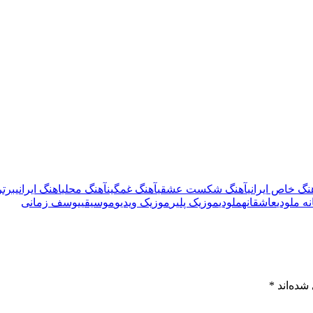
نگ خاص ایرانی
آهنگ شکست عشقی
آهنگ غمگین
آهنگ محلی
اهنگ ایرانی
برتر
ه ملودی
عاشقانه
ملودی
موزیک پلیر
موزیک ویدیو
موسیقی
یوسف زمانی
شده‌اند
*