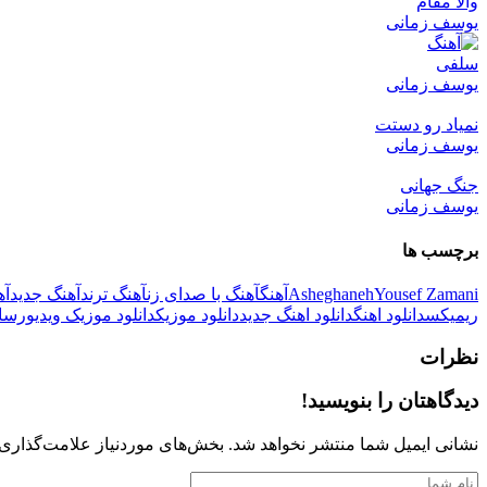
والا مفام
یوسف زمانی
سلفی
یوسف زمانی
نمیاد رو دستت
یوسف زمانی
جنگ جهانی
یوسف زمانی
برچسب ها
Yousef Zamani
Asheghaneh
آهنگ
آهنگ با صدای زن
آهنگ ترند
آهنگ جدید
آه
ریمیکس
دانلود اهنگ
دانلود اهنگ جدید
دانلود موزیک
دانلود موزیک ویدیو
رسان
نظرات
دیدگاهتان را بنویسید!
نشانی ایمیل شما منتشر نخواهد شد.
بخش‌های موردنیاز علامت‌گذاری 