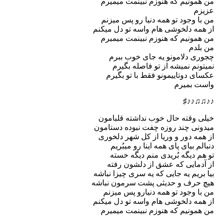
من همونیم که هنوزم نبینمت میمیرم
عزیزم
من با وجود تو همه دنیا رو پس میزنم
از همه دلخوشی هام واسه تو دل میکنم
من همونیم که هنوزم نبینمت میمیرم
من بلدم
چجوری دلامونو یه جای خوب ببرم
نمیتونم نمیشه از تو فاصله بگیرم
عکسای دوتاییمونو فقط با تو بگیرم
واست بمیرم
♪♪♫♫♪♪♯
خیلی وقته حال خوب نداشته قلبامون
میدونی چند روزه چفت نبوده دستامون
از همه دور و وریا از کل شهر دلخوری
دنبالم بیای پای همه اینا رو میبُریم
تو هم دیگه بُریدی منم دیگه خسته
از آدمایی که عشق از دلشون رفته
بیا بریم یه جایی که یه سری چیزا نباشه
هیچ حرف و حدیثی پشت سرمون نباشه
من با وجود تو همه دنیارو پس میزنم
از همه دلخوشی هام واسه تو دل میکنم
من همونیم که هنوزم نبینمت میمیرم