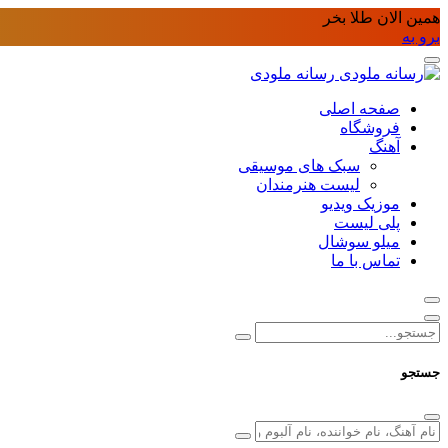
همین الان طلا بخر
برو به
رسانه ملودی
صفحه اصلی
فروشگاه
آهنگ
سبک های موسیقی
لیست هنرمندان
موزیک ویدیو
پلی لیست
میلو سوشال
تماس با ما
جستجو