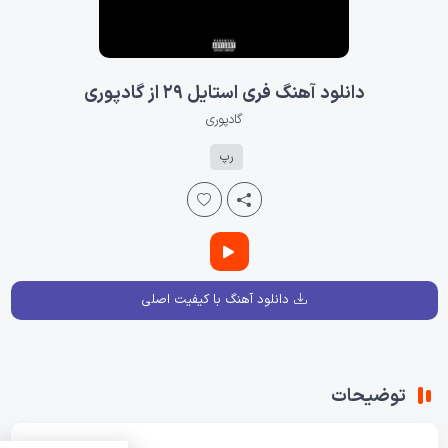
دانلود آهنگ فری استایل 29 از گادپوری
گادپوری
رپ
دانلود آهنگ با کیفیت اصلی
توضیحات