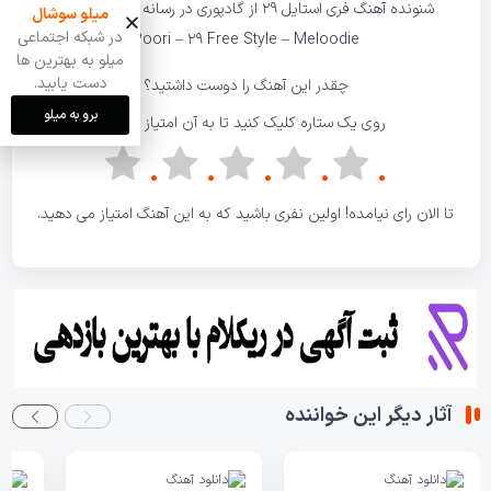
شنونده آهنگ
فری استایل 29
از گادپوری در
رسانه ملودی
باشید.
میلو سوشال
در شبکه اجتماعی
Poori
– 29 Free Style –
Meloodie
میلو به بهترین ها
دست یابید.
چقدر این آهنگ را دوست داشتید؟
برو به میلو
روی یک ستاره کلیک کنید تا به آن امتیاز دهید!
تا الان رای نیامده! اولین نفری باشید که به این آهنگ امتیاز می دهید.
آثار دیگر این خواننده