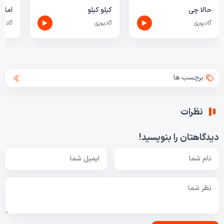
حالا چی
کیلو کیلو
اماله
گادپوری
گادپوری
گادپور
برچسب ها
نظرات
دیدگاهتان را بنویسید!