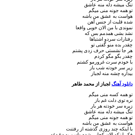
تنگ میشه دله منه عاشق
تو همه جونه منی میگم
هواست به عشق من باشه
شده قلبت از جنس آهن
نموندی با من الان خوبی واقعا
نشد بشی همدمم بس که
رفتارات سردو اشتباها
چقدر بده منو گفتی تو
هر جا نشستی حرف زدی پشتم
چقدر بگو مگو کردم
با خودم سرت غرورمو کشتم
زیر سر خودته شب باز
بیداره چشه منه لجباز
دانلود آهنگ
لجباز از محمد طاهر
تو همه کسه منی میگم
نره توی دلت غم باز
زیره سر خودته هر بار
تنگ میشه دله منه عاشق
تو همه جونه منی میگم
هواست به عشق من باشه
با اینکه چند روزی گذشته از رفتنت
فکر اینکه الان کجایی شده واسم یه دغ دغه