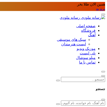
همین الان طلا بخر
برو به
رسانه ملودی
صفحه اصلی
فروشگاه
آهنگ
سبک های موسیقی
لیست هنرمندان
موزیک ویدیو
پلی لیست
میلو سوشال
تماس با ما
جستجو