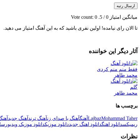
ارسال رتبه
میانگین امتیاز
0
/ 5. Vote count:
0
تا الان رای نیامده! اولین نفری باشید که به این آهنگ امتیاز می دهید.
آثار دیگر این خواننده
فقط منم منم کردی
محمد طاهر
گلم
محمد طاهر
برچسب ها
Mohammad Taher
Lajbaz
آهنگ
آهنگ با صدای زن
آهنگ ترند
آهنگ جدید
آهنگ
ریمیکس
دانلود اهنگ
دانلود اهنگ جدید
دانلود موزیک
دانلود موزیک ویدیو
رسان
نظرات