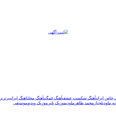
 خاص ایرانی
آهنگ شکست عشقی
آهنگ غمگین
آهنگ محلی
اهنگ ایرانی
برترین
ه ملودی
لجباز
محمد طاهر
ملودی
موزیک پلیر
موزیک ویدیو
موسیقی