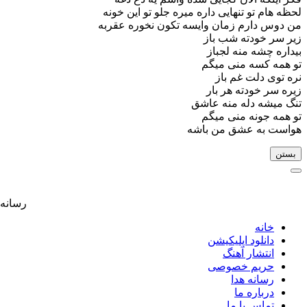
لحظه هام تو تنهایی داره میره جلو تو این خونه
من دوس دارم زمان وایسه تکون نخوره عقربه
زیر سر خودته شب باز
بیداره چشه منه لجباز
تو همه کسه منی میگم
نره توی دلت غم باز
زیره سر خودته هر بار
تنگ میشه دله منه عاشق
تو همه جونه منی میگم
هواست به عشق من باشه
بستن
رسانه موسیقی م
خانه
دانلود اپلیکیشن
انتشار آهنگ
حریم خصوصی
رسانه هدا
درباره ما
تماس با ما