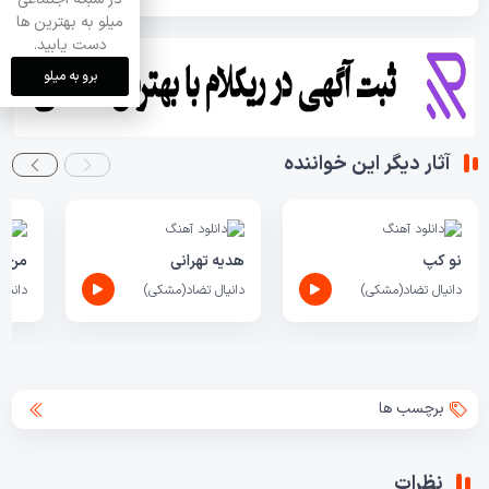
میلو به بهترین ها
دست یابید.
برو به میلو
آثار دیگر این خواننده
نو کپ
هدیه تهرانی
من ای
دانیال تضاد(مشکی)
دانیال تضاد(مشکی)
دانیا
برچسب ها
نظرات