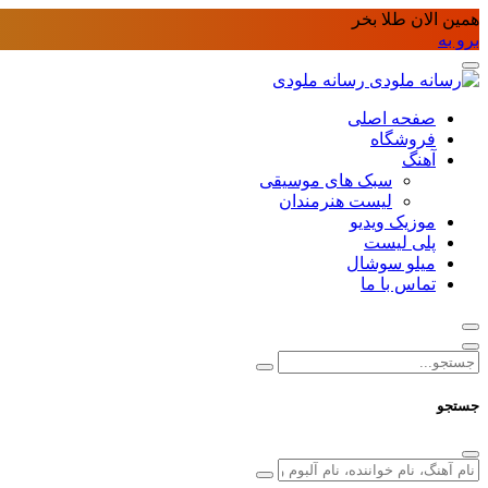
همین الان طلا بخر
برو به
رسانه ملودی
صفحه اصلی
فروشگاه
آهنگ
سبک های موسیقی
لیست هنرمندان
موزیک ویدیو
پلی لیست
میلو سوشال
تماس با ما
جستجو